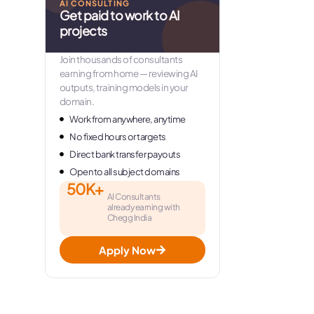
AI CONSULTING
Get paid to work to AI
projects
Join thousands of consultants
earning from home — reviewing AI
outputs, training models in your
domain.
Work from anywhere, anytime
No fixed hours or targets
Direct bank transfer payouts
Open to all subject domains
50K+
AI Consultants
already earning with
Chegg India
Apply Now