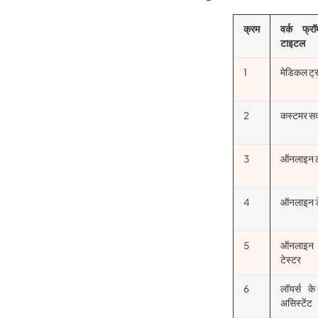
क्रम
वर्क फ्
टाइटल
1
मेडिकल ट्रा
2
कस्टमर सक
3
ऑनलाइन ट्
4
ऑनलाइन डे
5
ऑनलाइन
टेस्टर
6
लॉयर्स के
असिस्टेंट