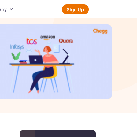
any
Sign Up