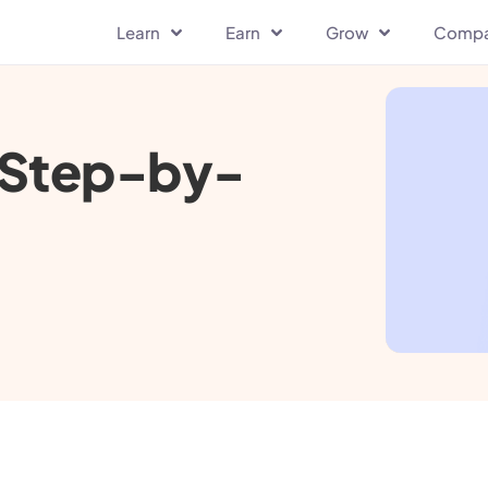
Learn
Earn
Grow
Comp
रें: Step-by-