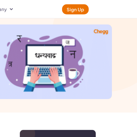
any
Sign Up