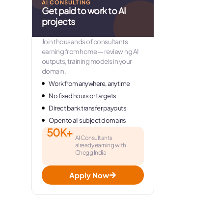
AI CONSULTING
Get paid to work to AI
projects
Join thousands of consultants
earning from home — reviewing AI
outputs, training models in your
domain.
Work from anywhere, anytime
No fixed hours or targets
Direct bank transfer payouts
Open to all subject domains
50K+
AI Consultants
already earning with
Chegg India
Apply Now