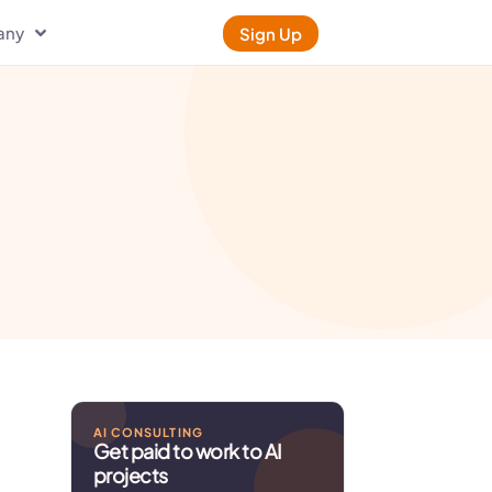
any
Sign Up
AI CONSULTING
Get paid to work to AI
projects