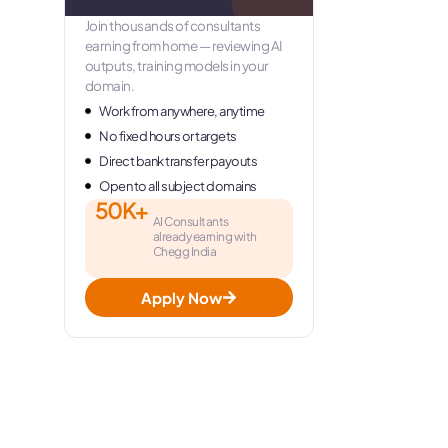
Join thousands of consultants
earning from home — reviewing AI
outputs, training models in your
domain.
Work from anywhere, anytime
No fixed hours or targets
Direct bank transfer payouts
Open to all subject domains
50K+
AI Consultants
already earning with
Chegg India
Apply Now