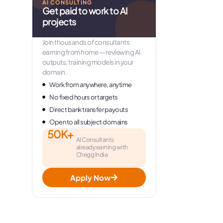
AI CONSULTING
Get paid to work to AI
projects
Join thousands of consultants
earning from home — reviewing AI
outputs, training models in your
domain.
Work from anywhere, anytime
No fixed hours or targets
Direct bank transfer payouts
Open to all subject domains
50K+
AI Consultants
already earning with
Chegg India
Apply Now