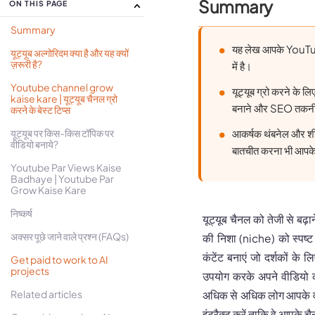
Summary
ON THIS PAGE
Summary
यह लेख आपके YouTube
यूट्यूब अल्गोरिदम क्या है और यह क्यों
ज़रूरी है?
में है।
Youtube channel grow
यूट्यूब ग्रो करने के ल
kaise kare | यूट्यूब चैनल ग्रो
बनाने और SEO तकनीको
करने के बेस्ट टिप्स
यूट्यूब पर किस-किस टॉपिक पर
आकर्षक थंबनेल और शीर
वीडियो बनाये?
बातचीत करना भी आपके
Youtube Par Views Kaise
Badhaye | Youtube Par
Grow Kaise Kare
निष्कर्ष
यूट्यूब चैनल को तेजी से बढ़
अक्सर पूछे जाने वाले प्रश्न (FAQs)
की निशा (niche) को स्पष्ट 
कंटेंट बनाएं जो दर्शकों क
Get paid to work to AI
projects
उपयोग करके अपने वीडियो क
Related articles
अधिक से अधिक लोग आपके वीड
इंटरैक्ट करें ताकि वे आपके चैन