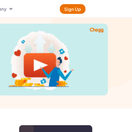
any
Sign Up