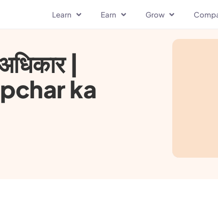
Learn
Earn
Grow
Comp
 अधिकार |
pchar ka