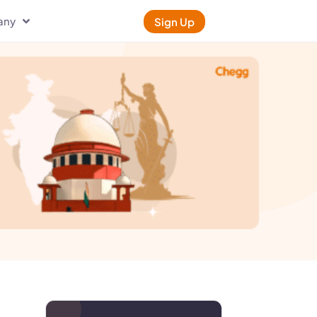
any
Sign Up