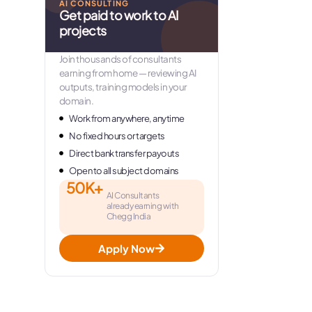
AI CONSULTING
Get paid to work to AI
projects
Join thousands of consultants
earning from home — reviewing AI
outputs, training models in your
domain.
Work from anywhere, anytime
No fixed hours or targets
Direct bank transfer payouts
Open to all subject domains
50K+
AI Consultants
already earning with
Chegg India
Apply Now