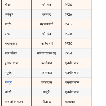
गोदान
प्रेमचंद
1936
कर्मभूमि
प्रेमचंद
1926
मैत्री
महात्मा गांधी
1909
कफ़न
प्रेमचंद
1938
चंद्रग्रहण
महादेवी वर्मा
1930
मैला आँचल
फणीश्वर नाथ रेणु
1954
कुमारसम्भव
कालीदास
प्राचीन काल
रघुवंश
कालीदास
प्राचीन काल
मेघदूत
कालीदास
प्राचीन काल
उर्वशी
भाभूति
प्राचीन काल
मीराबाई के भजन
मीराबाई
मध्यकाल