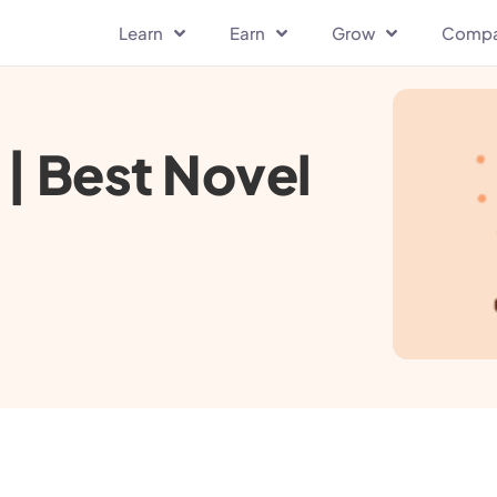
Learn
Earn
Grow
Comp
तकें | Best Novel