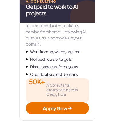
AI CONSULTING
Get paid to work to AI
projects
Join thousands of consultants
earning from home — reviewing AI
outputs, training models in your
domain.
Work from anywhere, anytime
No fixed hours or targets
Direct bank transfer payouts
Open to all subject domains
50K+
AI Consultants
already earning with
Chegg India
Apply Now