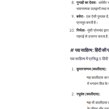
गुनाहों का देवता
– धर्मवीर 
भावनात्मक उलझनों तथा संघर्
बसेरा
– एक ऐसी पुस्तक ह
प्रस्तुत करती है।
निर्मला
– मुंशी प्रेमचंद द्व
गहराई से उजागर करता है
# पद्य साहित्य
: हिंदी की प
पद्य साहित्य में प्रसिद्ध 5 हिंदी
कुमारसम्भव (कालीदास):
यह कालीदास का एक
में भगवान शिव के
रघुवंश (कालीदास):
यह भी कालीदास का
के जीवन और उनके 