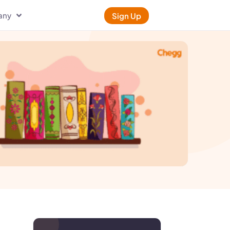
any
Sign Up