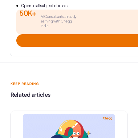
Open to all subject domains
50K+
AI Consultants already
earning with Chegg
India
KEEP READING
Related articles